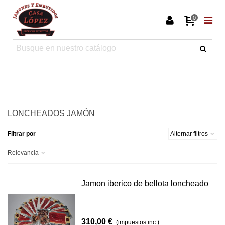
0
Inicio
>
Catálogo
>
Jamones y paletas
>
Loncheados jamón
LONCHEADOS JAMÓN
Filtrar por
Alternar filtros
Relevancia
Jamon iberico de bellota loncheado
310,00 €
(impuestos inc.)