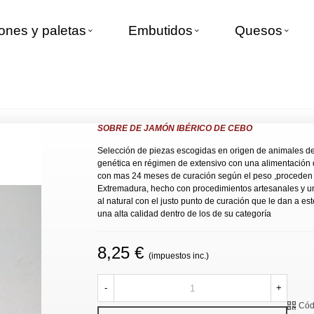
nes y paletas
Embutidos
Quesos
>
Sobre de jamón ibérico de cebo
SOBRE DE JAMÓN IBÉRICO DE CEBO
Selección de piezas escogidas en origen de animales d
genética en régimen de extensivo con una alimentación 
con mas 24 meses de curación según el peso ,proceden
Extremadura, hecho con procedimientos artesanales y u
al natural con el justo punto de curación que le dan a es
una alta calidad dentro de los de su categoría
8,25 €
(impuestos inc.)
-
+
Cód