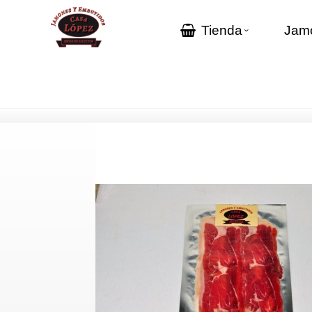
Tienda
Jamo
Inicio
>
Catálogo
>
Jamones y paletas
>
Loncheados jamón