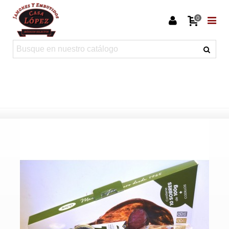
0
Inicio
>
Catálogo
>
Jamones y paletas
>
Loncheados jamón
>
Lote
maletín de jamón reserva