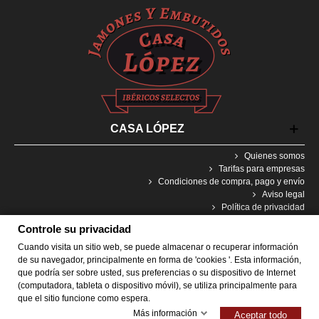
CASA LÓPEZ
Quienes somos
Tarifas para empresas
Condiciones de compra, pago y envío
Aviso legal
Política de privacidad
Política de cookies
Controle su privacidad
Cuando visita un sitio web, se puede almacenar o recuperar información
Consentimiento Cookies
de su navegador, principalmente en forma de 'cookies '. Esta información,
que podría ser sobre usted, sus preferencias o su dispositivo de Internet
(computadora, tableta o dispositivo móvil), se utiliza principalmente para
que el sitio funcione como espera.
Más información
@ 2021 Designed by Bestforwebsites. All Rights Reserved
Aceptar todo