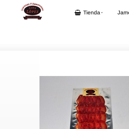
Tienda
Jamo
Inicio
>
Catálogo
>
Embutidos
>
Sobre de lomo ibérico de c