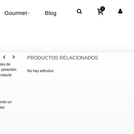
0
Gourmet
Blog
PRODUCTOS RELACIONADOS
ales de
n pimentón
No hay artículos
roducto
ento un
las