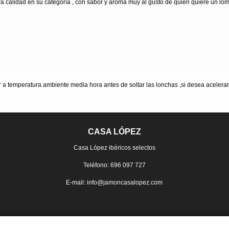
 calidad en su categoría , con sabor y aroma muy al gusto de quien quiere un lomo
er a temperatura ambiente media hora antes de soltar las lonchas ,si desea acelerar 
CASA LÓPEZ
Casa López ibéricos selectos
Teléfono: 696 097 727
E-mail: info@jamoncasalopez.com