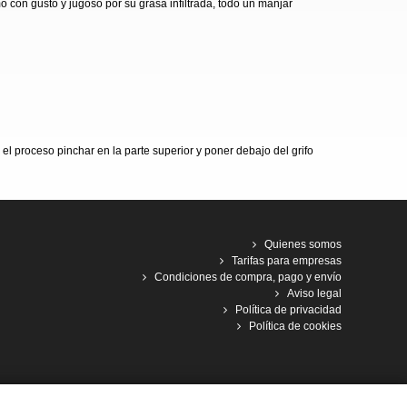
 con gusto y jugoso por su grasa infiltrada, todo un manjar
el proceso pinchar en la parte superior y poner debajo del grifo
Quienes somos
Tarifas para empresas
Condiciones de compra, pago y envío
Aviso legal
Política de privacidad
Política de cookies