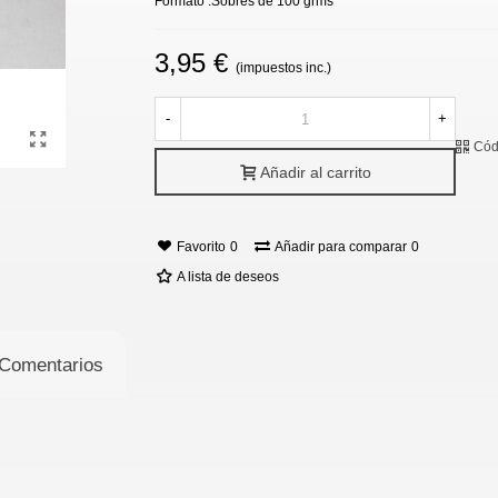
Formato :Sobres de 100 grms
3,95 €
(impuestos inc.)
-
+
Cód
Añadir al carrito
Favorito
0
Añadir para comparar
0
A lista de deseos
Comentarios