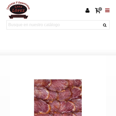
0
Inicio
>
Lomo de bellota 100% ibérico Señorío de montanera