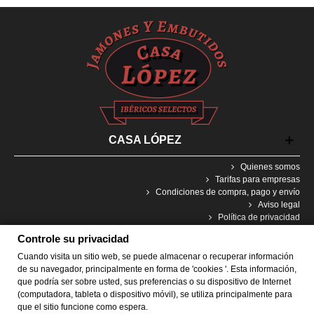
CASA LÓPEZ
Quienes somos
Tarifas para empresas
Condiciones de compra, pago y envío
Aviso legal
Política de privacidad
Política de cookies
Controle su privacidad
Cuando visita un sitio web, se puede almacenar o recuperar información
Consentimiento Cookies
de su navegador, principalmente en forma de 'cookies '. Esta información,
que podría ser sobre usted, sus preferencias o su dispositivo de Internet
(computadora, tableta o dispositivo móvil), se utiliza principalmente para
que el sitio funcione como espera.