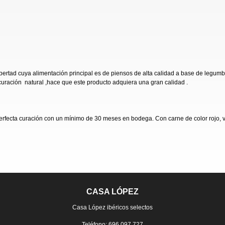
libertad cuya alimentación principal es de piensos de alta calidad a base de leg
curación natural ,hace que este producto adquiera una gran calidad .
perfecta curación con un mínimo de 30 meses en bodega. Con carne de color rojo, 
CASA LÓPEZ
Casa López ibéricos selectos
Teléfono: 696 097 727