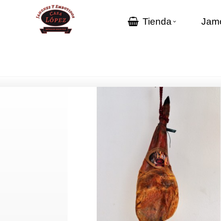
Tienda
Jamo
Inicio
>
Catálogo
>
Jamones y paletas
>
Paleta ibérica de c